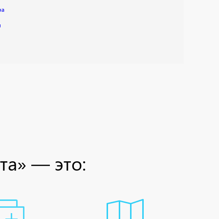
на
и
та» — это: