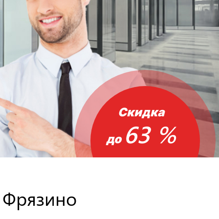
Скидка
63 %
до
 Фрязино