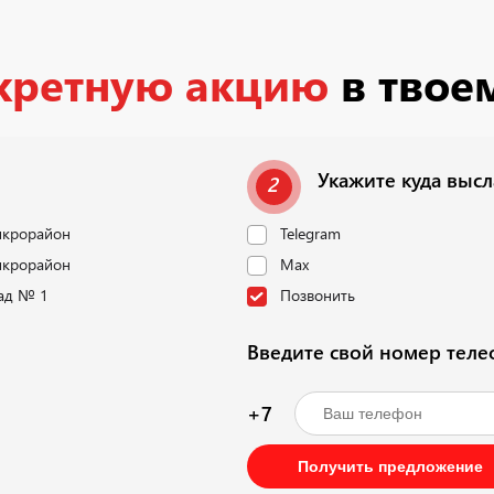
кретную акцию
в твое
Укажите куда выс
2
икрорайон
Telegram
икрорайон
Max
ад № 1
Позвонить
Введите свой номер тел
+7
Получить предложение