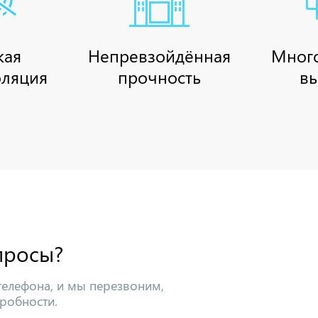
кая
Непревзойдённая
Мног
ляция
прочность
в
просы?
телефона, и мы перезвоним,
робности.