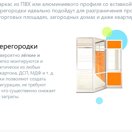
ркас из ПВХ или алюминиевого профиля со вставкой 
ерегородки идеально подойдут для разграничения про
торговых площадях, загородных домах и даже кварти
ерегородки
евероятно
лёгкие и
легко монтируются и
актически из любых
картона, ДСП, МДФ и т. д.
и позволяют создать
игурации, не требуют
 что существенно снижает
 затраты.