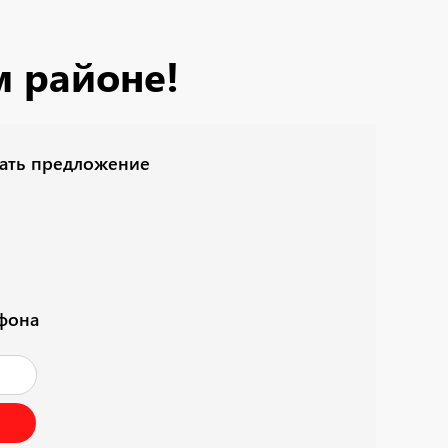
м районе!
лать предложение
ефона