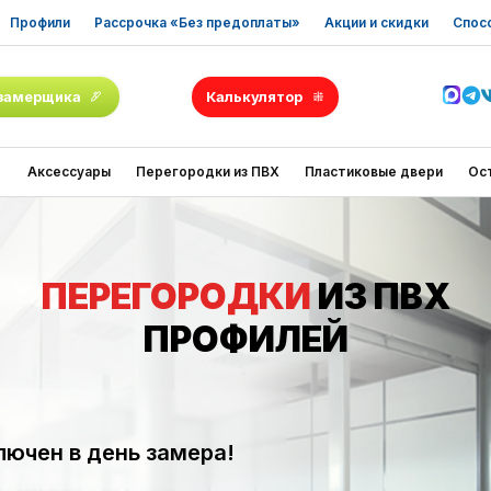
Профили
Рассрочка «Без предоплаты»
Акции и скидки
Спос
замерщика
Калькулятор
Аксессуары
Перегородки из ПВХ
Пластиковые двери
Ос
ПЕРЕГОРОДКИ
ИЗ ПВХ
ПРОФИЛЕЙ
лючен в день замера!