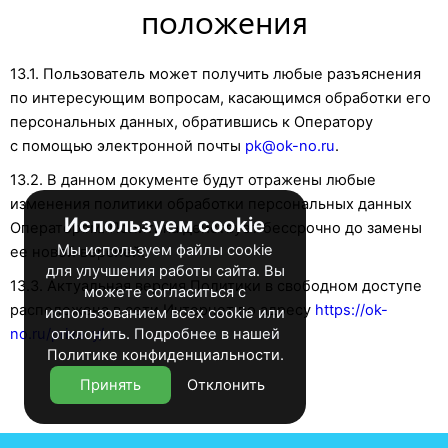
положения
13.1. Пользователь может получить любые разъяснения
по интересующим вопросам, касающимся обработки его
персональных данных, обратившись к Оператору
с помощью электронной почты
pk@ok-no.ru
.
13.2. В данном документе будут отражены любые
изменения политики обработки персональных данных
Используем cookie
Оператором. Политика действует бессрочно до замены
Мы используем файлы cookie
ее новой версией.
для улучшения работы сайта. Вы
13.3. Актуальная версия Политики в свободном доступе
можете согласиться с
расположена в сети Интернет по адресу
https://ok-
использованием всех cookie или
no.ru/privacy/
отклонить. Подробнее в нашей
.
Политике конфиденциальности
.
Принять
Отклонить